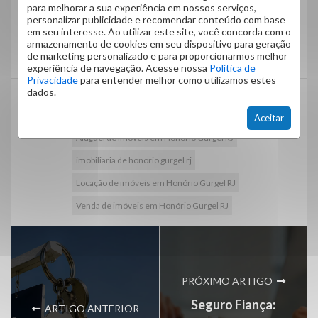
para melhorar a sua experiência em nossos serviços,
Honório Gurgel Rio de Janeiro.
personalizar publicidade e recomendar conteúdo com base
em seu interesse. Ao utilizar este site, você concorda com o
Clique
aqui
, acesse nosso site e encontre o imóvel
armazenamento de cookies em seu dispositivo para geração
que tanto procura!
de marketing personalizado e para proporcionarmos melhor
experiência de navegação. Acesse nossa
Política de
Privacidade
para entender melhor como utilizamos estes
dados.
Administração de condomínios em Honório Gurgel
RJ
Aceitar
Aluguel de imóveis em Honório Gurgel RJ
imobiliaria de honorio gurgel rj
Locação de imóveis em Honório Gurgel RJ
Venda de imóveis em Honório Gurgel RJ
PRÓXIMO ARTIGO
Seguro Fiança:
ARTIGO ANTERIOR