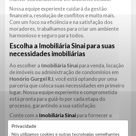
Nossa equipe experiente cuidará da gestão
financeira, resolução de conflitos e muito mais.
Com um foco na eficiência e na satisfação dos
moradores, trabalhamos para criar um ambiente
harmonioso e seguro para todos.
Escolha a Imobiliária Sinai para suas
necessidades imobiliárias
Ao escolher a
Imobiliária Sinai
para venda, locação
de imóveis ou administração de condomínios em
Honório Gurgel RJ
, você está optando por uma
parceria que coloca suas necessidades em primeiro
lugar. Nossa equipe experiente e comprometida
está pronta para guiá-lo por cada etapa do
processo, garantindo a sua satisfação.
Conte com a
Imobiliária Sinai
para fornecer a
experiência excepcional que você merece. Entre em
Privacidade
contato conosco para mais informações e comece a
Nós utilizamos cookies e outras tecnologias semelhantes
sua jornada para encontrar o imóvel perfeito em