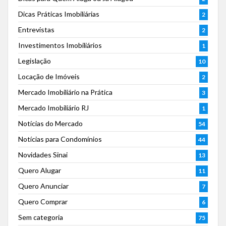
Dicas Práticas Imobiliárias
2
Entrevistas
2
Investimentos Imobiliários
1
Legislação
10
Locação de Imóveis
2
Mercado Imobiliário na Prática
3
Mercado Imobiliário RJ
1
Notícias do Mercado
54
Notícias para Condomínios
44
Novidades Sinai
13
Quero Alugar
11
Quero Anunciar
7
Quero Comprar
6
Sem categoria
75