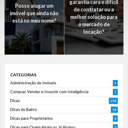
garantia cara e difícil
Posso alugar um
de contratar ou a
imóvel que ainda não
melhor solução para
está no meu nome?
o mercado de
locação?
CATEGORIAS
Administração de Imóveis
1
Comprar, Vender e Investir com Inteligência
7
Dicas
254
Dicas do Bairro
14
Dicas para Proprietários
6
Dicas para Quem Aluga ou Já Alugou
2