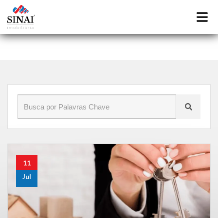
Início
»
Blog
»
imobiliaria de honorio gurgel rj
11
Jul