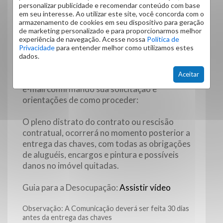
personalizar publicidade e recomendar conteúdo com base
em seu interesse. Ao utilizar este site, você concorda com o
armazenamento de cookies em seu dispositivo para geração
de marketing personalizado e para proporcionarmos melhor
experiência de navegação. Acesse nossa
Política de
Privacidade
para entender melhor como utilizamos estes
Para dar início ao seu processo de
dados.
desocupação, comunique-se conosco
Aceitar
clicando no botão abaixo. Você receberá um
e-mail confirmando sua solicitação e
orientações de como proceder:
O pleno distrato do contrato ou rescisão
contratual, ocorrerá no momento posterior a
entrega das chaves, com todas as obrigações
de aluguéis, encargos e pintura e possíveis
danos no imóvel quitadas.
Guia para a Desocupação:
Assistir vídeo
Observação: A Comunicação deverá ser feita 30 dias
antes da entrega das chaves