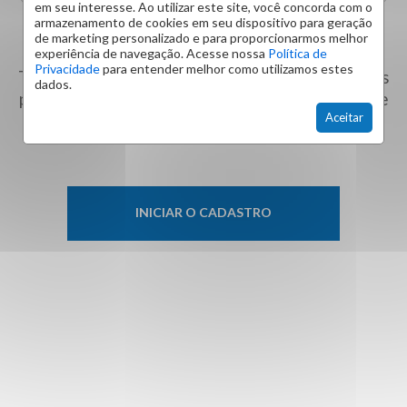
em seu interesse. Ao utilizar este site, você concorda com o
armazenamento de cookies em seu dispositivo para geração
de marketing personalizado e para proporcionarmos melhor
experiência de navegação. Acesse nossa
Política de
Privacidade
para entender melhor como utilizamos estes
Todas as informações enviadas serão analisadas
dados.
por nossa equipe em até 24 horas úteis antes de
seu imóvel ser publicado.
Aceitar
INICIAR O CADASTRO