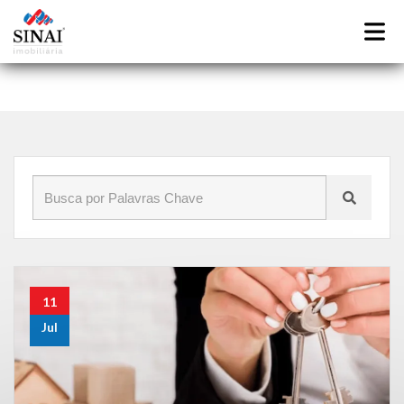
Início
»
Blog
»
Venda de imóveis em Honório Gurgel RJ
11
Jul