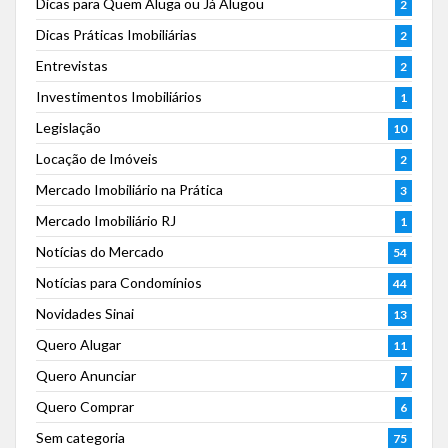
Dicas para Quem Aluga ou Já Alugou
2
Dicas Práticas Imobiliárias
2
Entrevistas
2
Investimentos Imobiliários
1
Legislação
10
Locação de Imóveis
2
Mercado Imobiliário na Prática
3
Mercado Imobiliário RJ
1
Notícias do Mercado
54
Notícias para Condomínios
44
Novidades Sinai
13
Quero Alugar
11
Quero Anunciar
7
Quero Comprar
6
Sem categoria
75