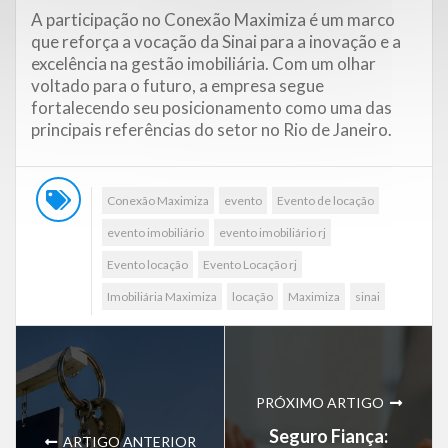
A participação no Conexão Maximiza é um marco
que reforça a vocação da Sinai para a inovação e a
excelência na gestão imobiliária. Com um olhar
voltado para o futuro, a empresa segue
fortalecendo seu posicionamento como uma das
principais referências do setor no Rio de Janeiro.
Conexão Maximiza
evento
Evento de locação
evento imobiliário
evento imobiliário rj
Evento locação
Evento Locação rj
Imobiliária Maximiza
locação
Maximiza
sinai
PRÓXIMO ARTIGO
Seguro Fiança:
ARTIGO ANTERIOR