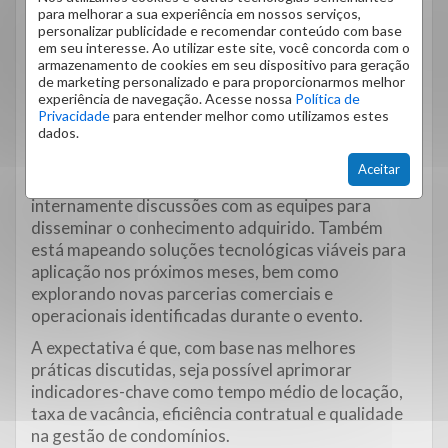
alimentam a estratégia de expansião, seja na
para melhorar a sua experiência em nossos serviços,
personalizar publicidade e recomendar conteúdo com base
administração de imóveis, na gestão condominial
em seu interesse. Ao utilizar este site, você concorda com o
ou na intermediação de vendas.
armazenamento de cookies em seu dispositivo para geração
de marketing personalizado e para proporcionarmos melhor
Ações práticas pós-
experiência de navegação. Acesse nossa
Política de
Privacidade
para entender melhor como utilizamos estes
evento
dados.
Aceitar
Como desdobramento, a Sinai já está promovendo
internamente discussões com as equipes para
disseminar o conhecimento adquirido. Também
está mapeando soluções tecnológicas viáveis para
aplicação nos próximos meses, bem como
explorando novas parcerias comerciais e
operacionais identificadas durante o evento.
A expectativa é que, com base nas melhores
práticas discutidas, seja possível aprimorar
indicadores-chave como tempo médio de locação,
taxa de vacância, eficiência contratual e qualidade
na gestão de condomínios.