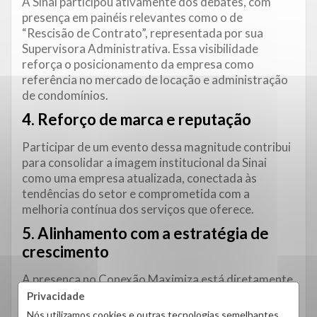
A Sinai participou ativamente dos debates, com
presença em painéis relevantes como o de
“Rescisão de Contrato”, representada por sua
Supervisora Administrativa. Essa visibilidade
reforça o posicionamento da empresa como
referência no mercado de locação e administração
de condomínios.
4. Reforço de
marca
e reputação
Participar de um evento dessa magnitude contribui
para consolidar a imagem institucional da Sinai
como uma empresa atualizada, conectada às
tendências do setor e comprometida com a
melhoria contínua dos serviços que oferece.
5. Alinhamento com a estratégia de
crescimento
A presença no Conexão Maximiza está diretamente
conectada ao momento de alavancagem da Sinai.
Privacidade
Os insights e relações construídas no evento
Nós utilizamos cookies e outras tecnologias semelhantes