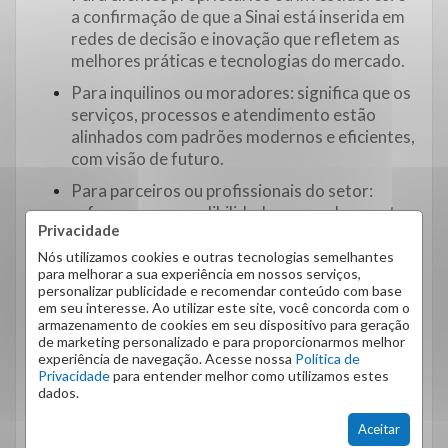
a confirmação de que a Sinai está inserida em
redes de decisão e inovação que refletem as
melhores práticas e tecnologias do mercado.
Para inquilinos ou moradores: significa que os
serviços, processos e atendimento estão
alinhados com padrões modernos e eficientes,
com visão de futuro.
Para parceiros ou profissionais do setor:
reforça nossa credibilidade, o que abre portas
Privacidade
para colaborações que beneficiem todas as
partes.
Nós utilizamos cookies e outras tecnologias semelhantes
para melhorar a sua experiência em nossos serviços,
personalizar publicidade e recomendar conteúdo com base
em seu interesse. Ao utilizar este site, você concorda com o
Nosso compromisso a
armazenamento de cookies em seu dispositivo para geração
de marketing personalizado e para proporcionarmos melhor
partir desse
experiência de navegação. Acesse nossa
Política de
Privacidade
para entender melhor como utilizamos estes
dados.
reconhecimento
Aceitar