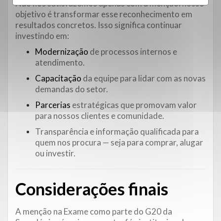
Não nos satisfazemos apenas com a menção: nosso
objetivo é transformar esse reconhecimento em
resultados concretos. Isso significa continuar
investindo em:
Modernização
de processos internos e
atendimento.
Capacitação
da equipe para lidar com as novas
demandas do setor.
Parcerias
estratégicas que promovam valor
para nossos clientes e comunidade.
Transparência e informação qualificada para
quem nos procura — seja para comprar, alugar
ou investir.
Considerações finais
A menção na Exame como parte do G20 da