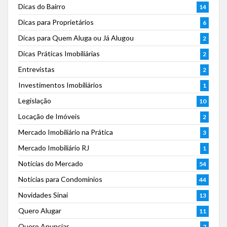
Dicas do Bairro
14
Dicas para Proprietários
6
Dicas para Quem Aluga ou Já Alugou
2
Dicas Práticas Imobiliárias
2
Entrevistas
2
Investimentos Imobiliários
1
Legislação
10
Locação de Imóveis
2
Mercado Imobiliário na Prática
3
Mercado Imobiliário RJ
1
Notícias do Mercado
54
Notícias para Condomínios
44
Novidades Sinai
13
Quero Alugar
11
Quero Anunciar
7