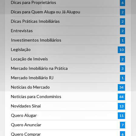
Dicas para Proprietários
6
Dicas para Quem Aluga ou Já Alugou
2
Dicas Práticas Imobiliárias
2
Entrevistas
2
Investimentos Imobiliários
1
Legislação
10
Locação de Imóveis
2
Mercado Imobiliário na Prática
3
Mercado Imobiliário RJ
1
Notícias do Mercado
54
Notícias para Condomínios
44
Novidades Sinai
13
Quero Alugar
11
Quero Anunciar
7
Quero Comprar
6