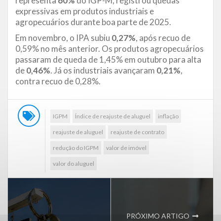
representa
60%
do IGP-M, registrou quedas
expressivas em produtos industriais e
agropecuários durante boa parte de 2025.
Em novembro, o IPA subiu
0,27%
, após recuo de
0,59% no mês anterior. Os produtos agropecuários
passaram de queda de 1,45% em outubro para alta
de
0,46%
. Já os industriais avançaram
0,21%
,
contra recuo de 0,28%.
IGPM
Índice de reajuste de aluguel
inflação
reajuste de aluguel
reajuste de contrato
redução do IGPM
valor de imóvel
valor do aluguel
PRÓXIMO ARTIGO