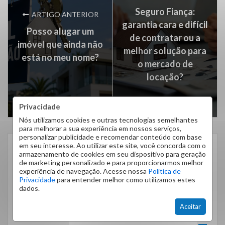
Seguro Fiança:
ARTIGO ANTERIOR
garantia cara e difícil
Posso alugar um
de contratar ou a
imóvel que ainda não
melhor solução para
está no meu nome?
o mercado de
locação?
Privacidade
Nós utilizamos cookies e outras tecnologias semelhantes
para melhorar a sua experiência em nossos serviços,
personalizar publicidade e recomendar conteúdo com base
em seu interesse. Ao utilizar este site, você concorda com o
CATEGORIAS
armazenamento de cookies em seu dispositivo para geração
de marketing personalizado e para proporcionarmos melhor
Administração de Imóveis
1
experiência de navegação. Acesse nossa
Política de
Privacidade
para entender melhor como utilizamos estes
Comprar, Vender e Investir com Inteligência
7
dados.
Dicas
254
Aceitar
Dicas do Bairro
14