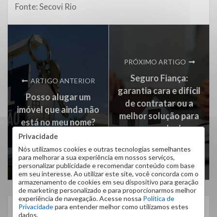
Fonte: Secovi Rio
PRÓXIMO ARTIGO
Seguro Fiança:
ARTIGO ANTERIOR
garantia cara e difícil
Posso alugar um
de contratar ou a
imóvel que ainda não
melhor solução para
está no meu nome?
o mercado de
Privacidade
locação?
Nós utilizamos cookies e outras tecnologias semelhantes
para melhorar a sua experiência em nossos serviços,
personalizar publicidade e recomendar conteúdo com base
em seu interesse. Ao utilizar este site, você concorda com o
armazenamento de cookies em seu dispositivo para geração
de marketing personalizado e para proporcionarmos melhor
experiência de navegação. Acesse nossa
Política de
Privacidade
para entender melhor como utilizamos estes
CATEGORIAS
dados.