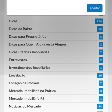
Administração de Imóveis
1
Aceitar
Comprar, Vender e Investir com Inteligência
7
Dicas
254
Dicas do Bairro
14
Dicas para Proprietários
6
Dicas para Quem Aluga ou Já Alugou
2
Dicas Práticas Imobiliárias
2
Entrevistas
2
Investimentos Imobiliários
1
Legislação
10
Locação de Imóveis
2
Mercado Imobiliário na Prática
3
Mercado Imobiliário RJ
1
Notícias do Mercado
54