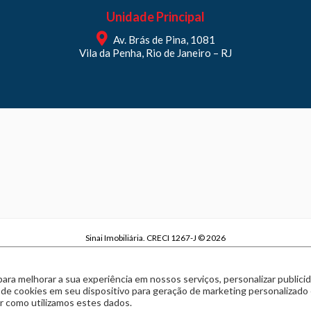
Unidade Principal
Av. Brás de Pina, 1081
Vila da Penha, Rio de Janeiro – RJ
Sinai Imobiliária. CRECI 1267-J © 2026
Sinai Imobiliária | CNPJ 29.970.738/0001-63
Política de privacidade
|
Termos de uso
para melhorar a sua experiência em nossos serviços, personalizar publi
Feito com
pelo time da
RocketImob | Site para Imobiliária
 de cookies em seu dispositivo para geração de marketing personalizado
 como utilizamos estes dados.