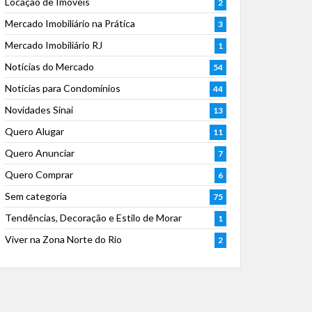
Locação de Imóveis
2
Mercado Imobiliário na Prática
3
Mercado Imobiliário RJ
1
Notícias do Mercado
54
Notícias para Condomínios
44
Novidades Sinai
13
Quero Alugar
11
Quero Anunciar
7
Quero Comprar
6
Sem categoria
75
Tendências, Decoração e Estilo de Morar
1
Viver na Zona Norte do Rio
2