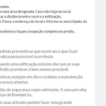
scadas.
em uma área designada. Caso não haja um local
r a distância entre você e a edificação.
. Passe o endereço do local e informe as autoridades do
 bombeiros façam a inspeção completa no prédio,
edidas preventivas que mostram o que fazer
naliza uma possível ocorrência.
uando uma edificação está em dia com as suas
ncêndio acontecer é bem menos provável.
ntivas estejam em dia e recebam a manutenção
icarmos atentos.
idas de segurança sejam adotadas. E caso perceba
orpo de Bombeiros.
 as suas atitudes podem fazer uma grande