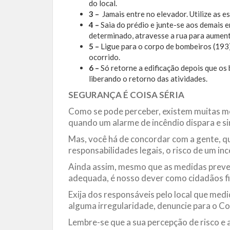
do local.
3 –
Jamais entre no elevador. Utilize as e
4 –
Saia do prédio e junte-se aos demais 
determinado, atravesse a rua para aumenta
5 –
Ligue para o corpo de bombeiros (193)
ocorrido.
6 –
Só retorne a edificação depois que os
liberando o retorno das atividades.
SEGURANÇA É COISA SÉRIA
Como se pode perceber, existem muitas m
quando um alarme de incêndio dispara e si
Mas, você há de concordar com a gente, q
responsabilidades legais, o risco de um i
Ainda assim, mesmo que as medidas preve
adequada, é nosso dever como cidadãos f
Exija dos responsáveis pelo local que med
alguma irregularidade, denuncie para o C
Lembre-se que a sua percepção de risco e