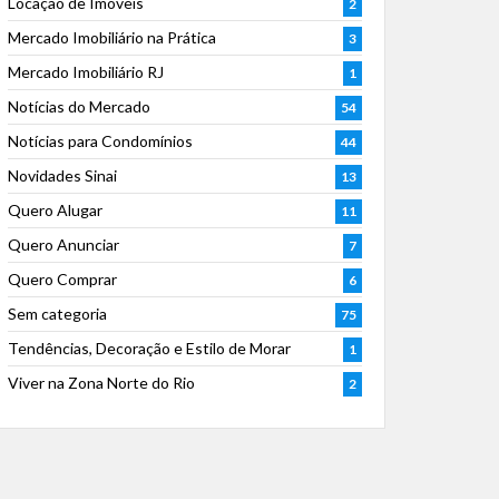
Locação de Imóveis
2
Mercado Imobiliário na Prática
3
Mercado Imobiliário RJ
1
Notícias do Mercado
54
Notícias para Condomínios
44
Novidades Sinai
13
Quero Alugar
11
Quero Anunciar
7
Quero Comprar
6
Sem categoria
75
Tendências, Decoração e Estilo de Morar
1
Viver na Zona Norte do Rio
2