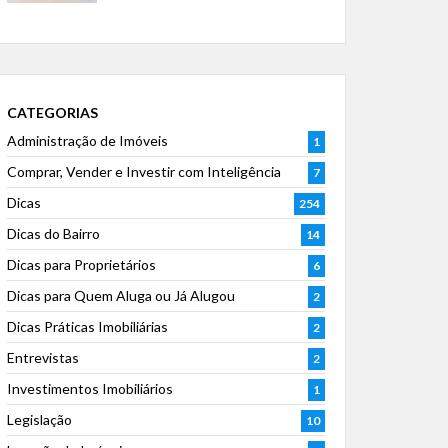
CATEGORIAS
Administração de Imóveis
1
Comprar, Vender e Investir com Inteligência
7
Dicas
254
Dicas do Bairro
14
Dicas para Proprietários
6
Dicas para Quem Aluga ou Já Alugou
2
Dicas Práticas Imobiliárias
2
Entrevistas
2
Investimentos Imobiliários
1
Legislação
10