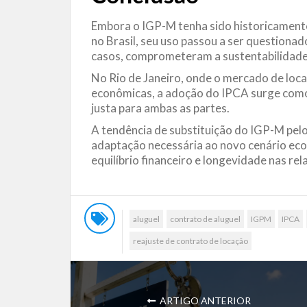
Embora o IGP-M tenha sido historicamente 
no Brasil, seu uso passou a ser questiona
casos, comprometeram a sustentabilidade
No Rio de Janeiro, onde o mercado de loca
econômicas, a adoção do IPCA surge como u
justa para ambas as partes.
A tendência de substituição do IGP-M pelo
adaptação necessária ao novo cenário eco
equilíbrio financeiro e longevidade nas rel
aluguel
contrato de aluguel
IGPM
IPCA
reajuste de contrato de locação
ARTIGO ANTERIOR