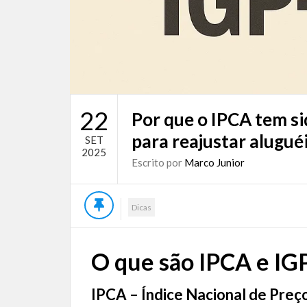
22
Por que o IPCA tem s
para reajustar aluguéi
SET
2025
Escrito por
Marco Junior
Dicas
O que são IPCA e I
IPCA – Índice Nacional de Pre