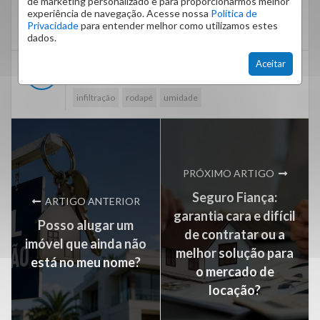
Compartilhe com a gente!
de marketing personalizado e para proporcionarmos melhor
experiência de navegação. Acesse nossa
Política de
Via:
Fiber Sals
Privacidade
para entender melhor como utilizamos estes
dados.
Aceitar
apartamentos
condomínios
cuidados
dicas
infiltração
rodapé
umidade
PRÓXIMO ARTIGO
Seguro Fiança:
ARTIGO ANTERIOR
garantia cara e difícil
Posso alugar um
de contratar ou a
imóvel que ainda não
melhor solução para
está no meu nome?
o mercado de
locação?