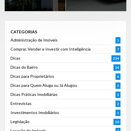
CATEGORIAS
Administração de Imóveis
1
Comprar, Vender e Investir com Inteligência
7
Dicas
254
Dicas do Bairro
14
Dicas para Proprietários
6
Dicas para Quem Aluga ou Já Alugou
2
Dicas Práticas Imobiliárias
2
Entrevistas
2
Investimentos Imobiliários
1
Legislação
10
Locação de Imóveis
2