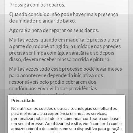
Prossiga com os reparos.
Quando concluído, não pode haver mais presença
de umidade no andar de baixo.
Agora é a hora de reparar os seus danos.
Muitas vezes, quando em madeira, é preciso trocar
a parte do rodapé atingido, a umidade nas paredes
precisa ser limpa com água sanitária e só depois
disso, devem receber massa corrida e pintura.
Muitas vezes todo esse processo pode levar meses
para acontecer e depende da iniciativa dos
responsáveis pelo prédio cobrarem dos
condôminos envolvidos as providências
necessárias para a solução.
Privacidade
Lembre-se! Toda infiltração traz riscos para a saúde
Nós utilizamos cookies e outras tecnologias semelhantes
da sua família, não permita que situações dessa
para melhorar a sua experiência em nossos serviços,
natureza se perpetuem sem uma solução definitiva.
personalizar publicidade e recomendar conteúdo com base
em seu interesse. Ao utilizar este site, você concorda com o
Já teve problemas com infiltração no rodapé?
armazenamento de cookies em seu dispositivo para geração