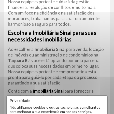
Nossa equipe experiente cuidará da gestão
financeira, resolução de conflitos e muito mais.
Com um foco na eficiência e na satisfação dos
moradores, trabalhamos para criar um ambiente
harmonioso e seguro para todos.
Escolha a Imobiliária Sinai para suas
necessidades imobiliárias
Ao escolher a
Imobiliária Sinai
para venda, locação
de imóveis ou administração de condomínios na
Taquara
RJ
, você está optando por uma parceria
que coloca suas necessidades em primeiro lugar.
Nossa equipe experiente e comprometida está
pronta para guiá-lo por cada etapa do processo,
garantindo a sua satisfação.
Conte com a
Imobiliária Sinai
para fornecer a
experiência excepcional que você merece. Entre em
Privacidade
contato conosco para mais informações e comece a
sua jornada para encontrar o imóvel perfeito na
Nós utilizamos cookies e outras tecnologias semelhantes
para melhorar a sua experiência em nossos serviços,
Taquara
Rio de Janeiro.