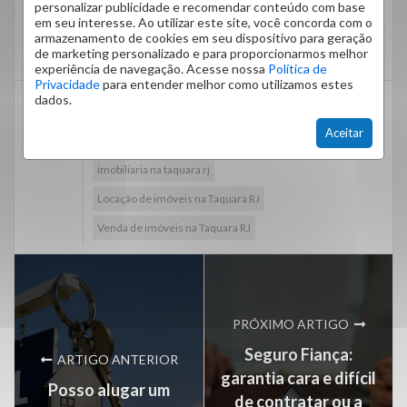
personalizar publicidade e recomendar conteúdo com base
em seu interesse. Ao utilizar este site, você concorda com o
Clique
aqui
, acesse nosso site e encontre o imóvel
armazenamento de cookies em seu dispositivo para geração
que tanto procura!
de marketing personalizado e para proporcionarmos melhor
experiência de navegação. Acesse nossa
Política de
Privacidade
para entender melhor como utilizamos estes
dados.
Administração de condomínios na Taquara RJ
Aceitar
Aluguel de imóveis na Taquara RJ
imobiliaria na taquara rj
Locação de imóveis na Taquara RJ
Venda de imóveis na Taquara RJ
PRÓXIMO ARTIGO
Seguro Fiança:
ARTIGO ANTERIOR
garantia cara e difícil
Posso alugar um
de contratar ou a