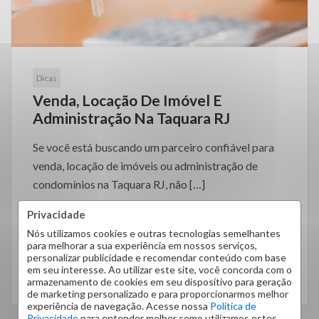
Dicas
Venda, Locação De Imóvel E
Administração Na Taquara RJ
Se você está buscando um parceiro confiável para
venda, locação de imóveis ou administração de
condomínios na Taquara RJ, não […]
Privacidade
Nós utilizamos cookies e outras tecnologias semelhantes
para melhorar a sua experiência em nossos serviços,
personalizar publicidade e recomendar conteúdo com base
em seu interesse. Ao utilizar este site, você concorda com o
LEIA MAIS
armazenamento de cookies em seu dispositivo para geração
de marketing personalizado e para proporcionarmos melhor
experiência de navegação. Acesse nossa
Política de
Privacidade
para entender melhor como utilizamos estes