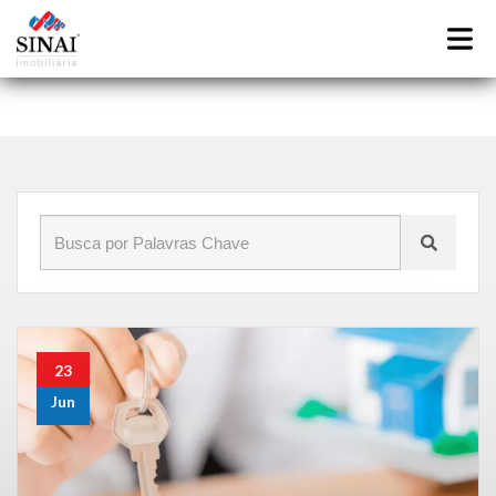
Início
»
Blog
»
Aluguel de imóveis na Taquara RJ
23
Jun