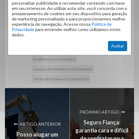
Cachambi Rio de Janeiro.
personalizar publicidade e recomendar conteúdo com base
em seu interesse. Ao utilizar este site, você concorda com o
Clique
aqui
, acesse nosso site e encontre o imóvel
armazenamento de cookies em seu dispositivo para geração
que tanto procura!
de marketing personalizado e para proporcionarmos melhor
experiência de navegação. Acesse nossa
Política de
Privacidade
para entender melhor como utilizamos estes
dados.
Administração de condomínios no Cachambi RJ
Aceitar
aluguel de imoveis no cachambi rj
imobiliaria no cachambi rj
Locação de imóveis no Cachambi RJ
Venda de imóveis no Cachambi RJ
PRÓXIMO ARTIGO
Seguro Fiança:
ARTIGO ANTERIOR
garantia cara e difícil
Posso alugar um
de contratar ou a