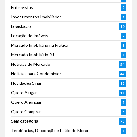
Entrevistas
2
Investimentos Imobiliários
1
Legislação
10
Locação de Imóveis
2
Mercado Imobiliário na Prática
3
Mercado Imobiliário RJ
1
Notícias do Mercado
54
Notícias para Condomínios
44
Novidades Sinai
13
Quero Alugar
11
Quero Anunciar
7
Quero Comprar
6
Sem categoria
75
Tendências, Decoração e Estilo de Morar
1