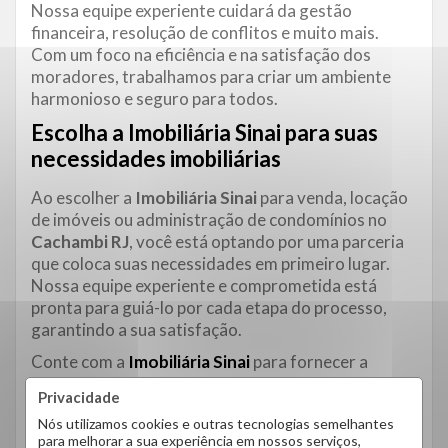
Nossa equipe experiente cuidará da gestão
financeira, resolução de conflitos e muito mais.
Com um foco na eficiência e na satisfação dos
moradores, trabalhamos para criar um ambiente
harmonioso e seguro para todos.
Escolha a Imobiliária Sinai para suas
necessidades imobiliárias
Ao escolher a
Imobiliária Sinai
para venda, locação
de imóveis ou administração de condomínios no
Cachambi RJ
, você está optando por uma parceria
que coloca suas necessidades em primeiro lugar.
Nossa equipe experiente e comprometida está
pronta para guiá-lo por cada etapa do processo,
garantindo a sua satisfação.
Conte com a
Imobiliária Sinai
para fornecer a
experiência excepcional que você merece. Entre em
Privacidade
contato conosco para mais informações e comece a
Nós utilizamos cookies e outras tecnologias semelhantes
sua jornada para encontrar o imóvel perfeito no
para melhorar a sua experiência em nossos serviços,