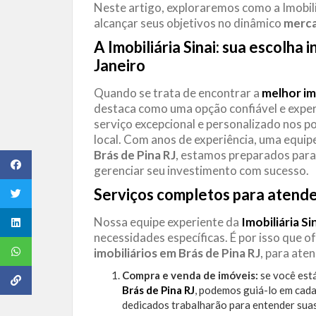
Neste artigo, exploraremos como a Imobili
alcançar seus objetivos no dinâmico
merca
A Imobiliária Sinai: sua escolha 
Janeiro
Quando se trata de encontrar a
melhor im
destaca como uma opção confiável e expe
serviço excepcional e personalizado nos p
local. Com anos de experiência, uma equi
Brás de Pina
RJ
, estamos preparados para 
gerenciar seu investimento com sucesso.
Serviços completos para atende
Nossa equipe experiente da
Imobiliária Si
necessidades específicas. É por isso qu
imobiliários em Brás de Pina RJ
, para ate
Compra e venda de imóveis:
se você est
Brás de Pina RJ
, podemos guiá-lo em cada
dedicados trabalharão para entender suas