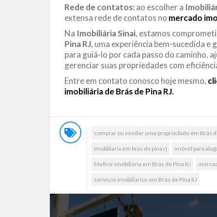
Rede de contatos:
ao escolher a
Imobiliár
extensa rede de contatos no
mercado imob
Na
Imobiliária Sinai
, estamos comprometid
Pina RJ
, uma experiência bem-sucedida e g
para guiá-lo por cada passo do caminho, a
gerenciar suas propriedades com eficiênci
Entre em contato conosco hoje mesmo,
cl
imobiliária de Brás de Pina RJ.
comprar ou vender uma propriedade em Brás de
imobiliaria em bras de pina rj
imóvel para alug
Melhor imobiliária em Bras de Pina RJ
mercado
serviços imobiliários em Brás de Pina RJ