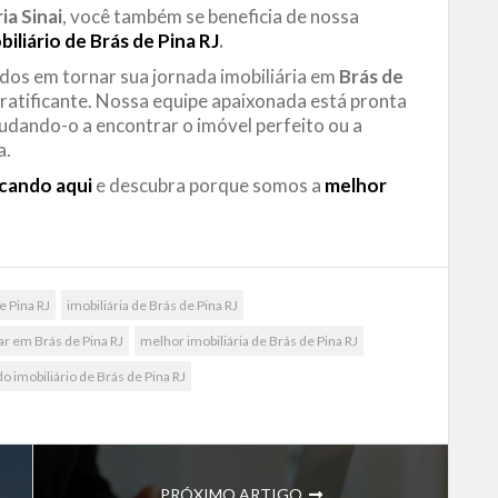
ia Sinai
, você também se beneficia de nossa
iliário de Brás de Pina RJ
.
os em tornar sua jornada imobiliária em
Brás de
ratificante. Nossa equipe apaixonada está pronta
judando-o a encontrar o imóvel perfeito ou a
a.
icando aqui
e descubra porque somos a
melhor
 Pina RJ
imobiliária de Brás de Pina RJ
ar em Brás de Pina RJ
melhor imobiliária de Brás de Pina RJ
 imobiliário de Brás de Pina RJ
PRÓXIMO ARTIGO