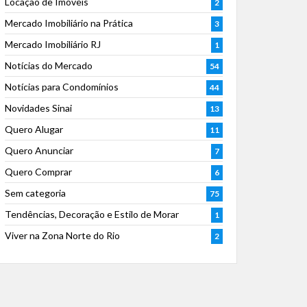
Locação de Imóveis
2
Mercado Imobiliário na Prática
3
Mercado Imobiliário RJ
1
Notícias do Mercado
54
Notícias para Condomínios
44
Novidades Sinai
13
Quero Alugar
11
Quero Anunciar
7
Quero Comprar
6
Sem categoria
75
Tendências, Decoração e Estilo de Morar
1
Viver na Zona Norte do Rio
2