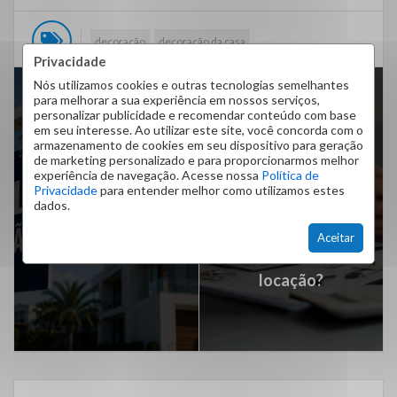
decoração
decoração da casa
Privacidade
Nós utilizamos cookies e outras tecnologias semelhantes
para melhorar a sua experiência em nossos serviços,
personalizar publicidade e recomendar conteúdo com base
em seu interesse. Ao utilizar este site, você concorda com o
PRÓXIMO ARTIGO
armazenamento de cookies em seu dispositivo para geração
de marketing personalizado e para proporcionarmos melhor
Seguro Fiança:
ARTIGO ANTERIOR
experiência de navegação. Acesse nossa
Política de
garantia cara e difícil
Privacidade
para entender melhor como utilizamos estes
Posso alugar um
dados.
de contratar ou a
imóvel que ainda não
melhor solução para
Aceitar
está no meu nome?
o mercado de
locação?