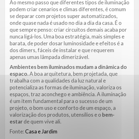
Ao mesmo passo que diferentes tipos de iluminação
podem criar cenarios e climas diferentes, é comum
se deparar com projetos super automatizados,
onde quase nada é usado no dia a dia da casa. É o
que sempre penso: criar circuitos demais acaba por
nunca ligá-los. Uma boa estratégia, mais simples e
barata, de poder dosar luminosidade e efeitos é a
dos dimers, fáceis de instalar e que requerem
apenas umas lâmpada dimerizável.
Ambientes bem iluminados mudam a dinâmica do
espaco.
A boa arquitetura, bem projetada, que
trabalha com a qualidades da luz natural e
potencializa as formas de iluminação, valoriza os
espaços, traz aconchego e ambiência. A iluminação
é um item fundamental para o sucesso de um
projeto, o bom uso e conforto de um espaço, a
valorização dos produtos, utensílios e o
bem-
estar
de quem vive ali.
Fonte:
Casa e Jardim