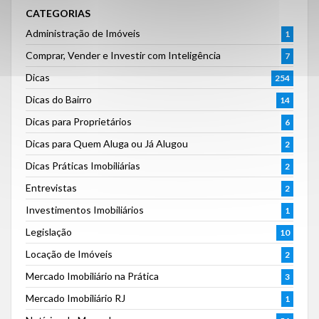
CATEGORIAS
Administração de Imóveis
1
Comprar, Vender e Investir com Inteligência
7
Dicas
254
Dicas do Bairro
14
Dicas para Proprietários
6
Dicas para Quem Aluga ou Já Alugou
2
Dicas Práticas Imobiliárias
2
Entrevistas
2
Investimentos Imobiliários
1
Legislação
10
Locação de Imóveis
2
Mercado Imobiliário na Prática
3
Mercado Imobiliário RJ
1