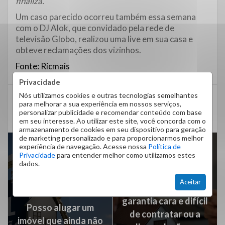
finaliza.
Um caso parecido ocorreu também essa semana
com o DJ Alok, que convidado pela rede de
televisão Globo, realizou uma live em sua casa e
obteve reclamações dos vizinhos.
Fonte: Ricmais
Privacidade
Nós utilizamos cookies e outras tecnologias semelhantes
barulho
condomínios
coronavírus
direitos
para melhorar a sua experiência em nossos serviços,
personalizar publicidade e recomendar conteúdo com base
home office
pandemia
em seu interesse. Ao utilizar este site, você concorda com o
armazenamento de cookies em seu dispositivo para geração
de marketing personalizado e para proporcionarmos melhor
experiência de navegação. Acesse nossa
Política de
Privacidade
para entender melhor como utilizamos estes
dados.
PRÓXIMO ARTIGO
Aceitar
Seguro Fiança:
ARTIGO ANTERIOR
garantia cara e difícil
Posso alugar um
de contratar ou a
imóvel que ainda não