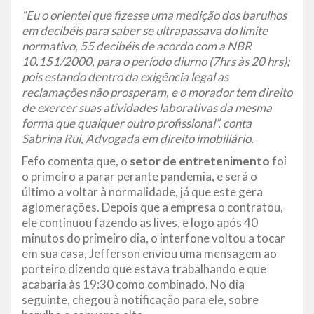
“Eu o orientei que fizesse uma medição dos barulhos
em decibéis para saber se ultrapassava do limite
normativo, 55 decibéis de acordo com a NBR
10.151/2000, para o período diurno (7hrs às 20 hrs);
pois estando dentro da exigência legal as
reclamações não prosperam, e o morador tem direito
de exercer suas atividades laborativas da mesma
forma que qualquer outro profissional”. conta
Sabrina Rui, Advogada em direito imobiliário.
Fefo comenta que, o
setor de entretenimento
foi
o primeiro a parar perante pandemia, e será o
último a voltar à normalidade, já que este gera
aglomerações. Depois que a empresa o contratou,
ele continuou fazendo as lives, e logo após 40
minutos do primeiro dia, o interfone voltou a tocar
em sua casa, Jefferson enviou uma mensagem ao
porteiro dizendo que estava trabalhando e que
acabaria às 19:30 como combinado. No dia
seguinte, chegou à notificação para ele, sobre