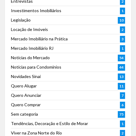
Entrevistas
2
Investimentos Imobiliários
1
Legislação
10
Locação de Imóveis
2
Mercado Imobiliário na Prática
3
Mercado Imobiliário RJ
1
Notícias do Mercado
54
Notícias para Condomínios
44
Novidades Sinai
13
Quero Alugar
11
Quero Anunciar
7
Quero Comprar
6
Sem categoria
75
Tendências, Decoração e Estilo de Morar
1
Viver na Zona Norte do Rio
2