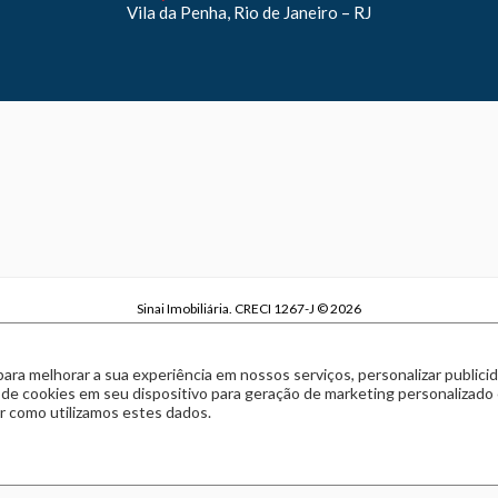
Vila da Penha, Rio de Janeiro – RJ
Sinai Imobiliária. CRECI 1267-J © 2026
Sinai Imobiliária | CNPJ 29.970.738/0001-63
Política de privacidade
|
Termos de uso
para melhorar a sua experiência em nossos serviços, personalizar publi
Feito com
pelo time da
RocketImob | Site para Imobiliária
 de cookies em seu dispositivo para geração de marketing personalizado
 como utilizamos estes dados.