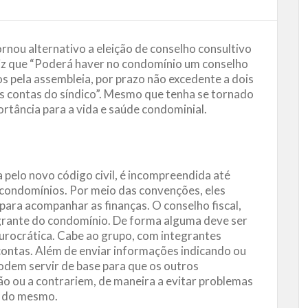
ornou alternativo a eleição de conselho consultivo
diz que “Poderá haver no condomínio um conselho
tos pela assembleia, por prazo não excedente a dois
as contas do síndico”. Mesmo que tenha se tornado
ortância para a vida e saúde condominial.
pelo novo código civil, é incompreendida até
condomínios. Por meio das convenções, eles
 para acompanhar as finanças. O conselho fiscal,
grante do condomínio. De forma alguma deve ser
rocrática. Cabe ao grupo, com integrantes
 contas. Além de enviar informações indicando ou
odem servir de base para que os outros
 ou a contrariem, de maneira a evitar problemas
o do mesmo.