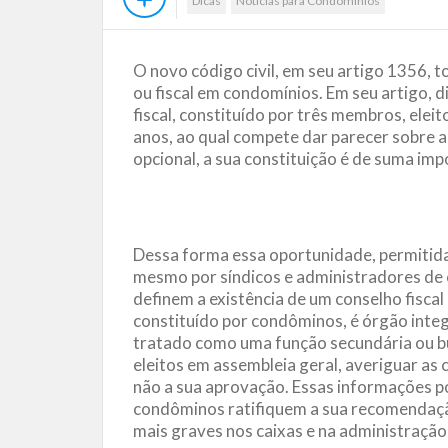
Dicas
Notícias para Condomínios
O novo código civil, em seu artigo 1356, t
ou fiscal em condomínios. Em seu artigo, 
fiscal, constituído por três membros, elei
anos, ao qual compete dar parecer sobre 
opcional, a sua constituição é de suma imp
Dessa forma essa oportunidade, permitida 
mesmo por síndicos e administradores de 
definem a existência de um conselho fiscal
constituído por condôminos, é órgão inte
tratado como uma função secundária ou bu
eleitos em assembleia geral, averiguar as
não a sua aprovação. Essas informações p
condôminos ratifiquem a sua recomendação
mais graves nos caixas e na administraçã