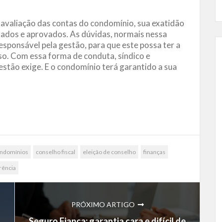
a avaliação das contas do condomínio, sua exatidão
dados e aprovados. As dúvidas, normais nessa
sponsável pela gestão, para que este possa ter a
aso. Com essa forma de conduta, síndico e
stão exige. E o condomínio terá garantido a sua
ndomínios
conselho fiscal
eleição de conselho
finanças
rência
PRÓXIMO ARTIGO
Seguro Fiança: garantia cara e difícil de