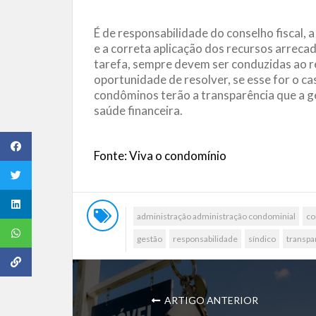
É de responsabilidade do conselho fiscal, 
e a correta aplicação dos recursos arreca
tarefa, sempre devem ser conduzidas ao re
oportunidade de resolver, se esse for o c
condôminos terão a transparência que a ge
saúde financeira.
Fonte: Viva o condomínio
administração administração condominial
co
gestão
responsabilidade
síndico
transpa
ARTIGO ANTERIOR