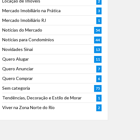
Locação de Imóveis
2
Mercado Imobiliário na Prática
3
Mercado Imobiliário RJ
1
Notícias do Mercado
54
Notícias para Condomínios
44
Novidades Sinai
13
Quero Alugar
11
Quero Anunciar
7
Quero Comprar
6
Sem categoria
75
Tendências, Decoração e Estilo de Morar
1
Viver na Zona Norte do Rio
2