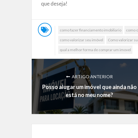
que deseja!
como fazer financiamento imobiliario
como o
como valorizar seu imóvel
Como valorizar su
qual a melhor forma de comprar um imovel
ARTIGO ANTERIOR
Posso alugar um imóvel que ainda não
está no meu nome?