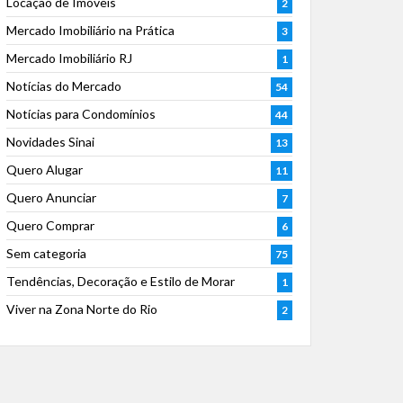
Locação de Imóveis
2
Mercado Imobiliário na Prática
3
Mercado Imobiliário RJ
1
Notícias do Mercado
54
Notícias para Condomínios
44
Novidades Sinai
13
Quero Alugar
11
Quero Anunciar
7
Quero Comprar
6
Sem categoria
75
Tendências, Decoração e Estilo de Morar
1
Viver na Zona Norte do Rio
2