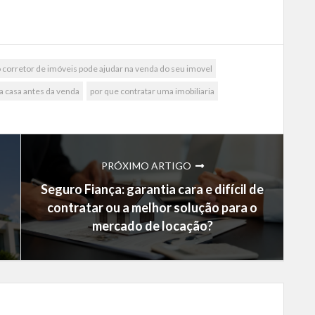
 corretor de imóveis pode ajudar na venda do seu imovel
a casa antes da venda
por que contratar uma imobiliaria
PRÓXIMO ARTIGO
Seguro Fiança: garantia cara e difícil de
contratar ou a melhor solução para o
mercado de locação?