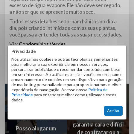
excesso de água evapore. Ele não deve ser regado,
a não ser que se apresente muito seco.
Todos esses detalhes se tornam hábitos no dia a
dia, pois criando intimidade com as suas plantas,
você passa a entender todas as suas necessidades.
Via:
Condomínios Verdes
Privacidade
Nós utilizamos cookies e outras tecnologias semelhantes
para melhorar a sua experiência em nossos serviços,
condominio residencial
condomínios
dicas
personalizar publicidade e recomendar conteúdo com base
em seu interesse. Ao utilizar este site, você concorda com o
jardins
plantas
terrários
armazenamento de cookies em seu dispositivo para geração
de marketing personalizado e para proporcionarmos melhor
experiência de navegação. Acesse nossa
Política de
Privacidade
para entender melhor como utilizamos estes
dados.
PRÓXIMO ARTIGO
Aceitar
Seguro Fiança:
ARTIGO ANTERIOR
garantia cara e difícil
Posso alugar um
de contratar ou a