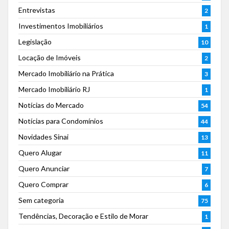
Entrevistas
2
Investimentos Imobiliários
1
Legislação
10
Locação de Imóveis
2
Mercado Imobiliário na Prática
3
Mercado Imobiliário RJ
1
Notícias do Mercado
54
Notícias para Condomínios
44
Novidades Sinai
13
Quero Alugar
11
Quero Anunciar
7
Quero Comprar
6
Sem categoria
75
Tendências, Decoração e Estilo de Morar
1