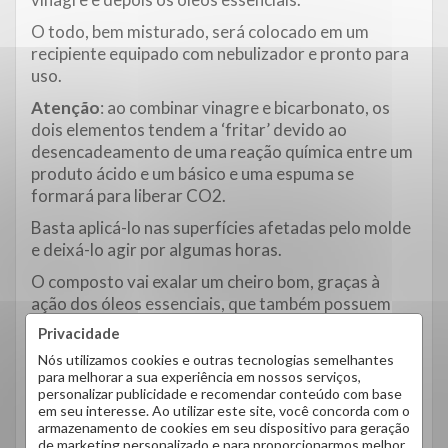
O todo, bem misturado, será colocado em um
recipiente equipado com nebulizador e pronto para
uso.
Atenção
: ao combinar vinagre e bicarbonato, os
dois elementos tendem a ‘fritar’ devido ao
desencadeamento de uma reação química entre um
produto ácido e um básico e uma espuma se
formará para liberar CO2.
Basta aplicá-lo nas superfícies afetadas pelo molde
e deixá-lo agir por algumas horas.
O composto vai exalar um cheiro bom, graças à
ação dos óleos essenciais, que também possuem
propriedades antimicrobianas e neutralizam a
Privacidade
formação de fungos, enquanto o bicarbonato tem
Nós utilizamos cookies e outras tecnologias semelhantes
importante ação clareadora.
para melhorar a sua experiência em nossos serviços,
personalizar publicidade e recomendar conteúdo com base
Essa solução amolece a camada de molde e
em seu interesse. Ao utilizar este site, você concorda com o
favorece seu desprendimento, para que possa ser
armazenamento de cookies em seu dispositivo para geração
removida com pano, sem danificar as superfícies.
de marketing personalizado e para proporcionarmos melhor