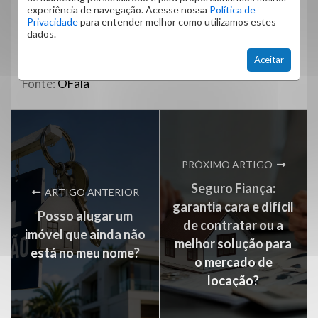
experiência de navegação. Acesse nossa
Política de
Além disso, para evitar a formação de outros
Privacidade
para entender melhor como utilizamos estes
bolores , será útil aplicar o produto natural também
dados.
nos dias seguintes, durante cerca de uma semana, e
sem enxaguar.
Aceitar
Fonte:
OFala
PRÓXIMO ARTIGO
Seguro Fiança:
ARTIGO ANTERIOR
garantia cara e difícil
Posso alugar um
de contratar ou a
imóvel que ainda não
melhor solução para
está no meu nome?
o mercado de
locação?