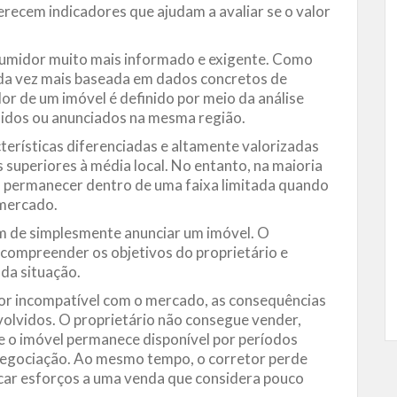
oferecem indicadores que ajudam a avaliar se o valor
midor muito mais informado e exigente. Como
ada vez mais baseada em dados concretos de
or de um imóvel é definido por meio da análise
idos ou anunciados na mesma região.
erísticas diferenciadas e altamente valorizadas
superiores à média local. No entanto, na maioria
m permanecer dentro de uma faixa limitada quando
mercado.
lém de simplesmente anunciar um imóvel. O
, compreender os objetivos do proprietário e
da situação.
or incompatível com o mercado, as consequências
olvidos. O proprietário não consegue vender,
e o imóvel permanece disponível por períodos
 negociação. Ao mesmo tempo, o corretor perde
icar esforços a uma venda que considera pouco