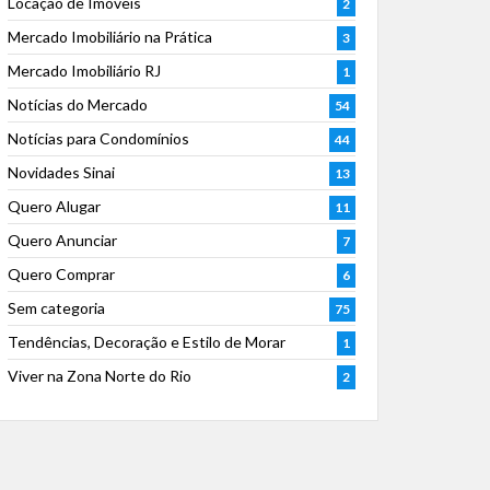
Locação de Imóveis
2
Mercado Imobiliário na Prática
3
Mercado Imobiliário RJ
1
Notícias do Mercado
54
Notícias para Condomínios
44
Novidades Sinai
13
Quero Alugar
11
Quero Anunciar
7
Quero Comprar
6
Sem categoria
75
Tendências, Decoração e Estilo de Morar
1
Viver na Zona Norte do Rio
2