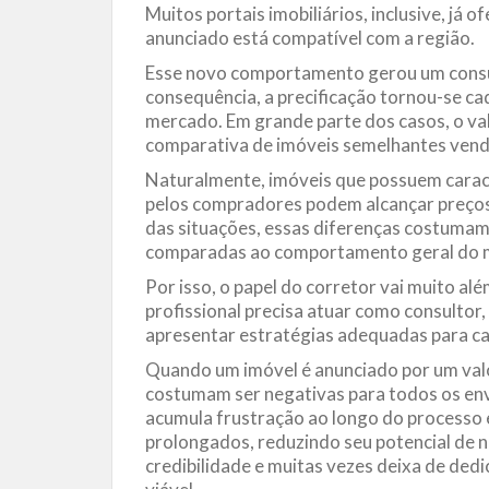
Muitos portais imobiliários, inclusive, já 
anunciado está compatível com a região.
Esse novo comportamento gerou um consu
consequência, a precificação tornou-se c
mercado. Em grande parte dos casos, o val
comparativa de imóveis semelhantes vend
Naturalmente, imóveis que possuem caract
pelos compradores podem alcançar preços 
das situações, essas diferenças costuma
comparadas ao comportamento geral do 
Por isso, o papel do corretor vai muito a
profissional precisa atuar como consultor
apresentar estratégias adequadas para ca
Quando um imóvel é anunciado por um val
costumam ser negativas para todos os env
acumula frustração ao longo do processo 
prolongados, reduzindo seu potencial de
credibilidade e muitas vezes deixa de ded