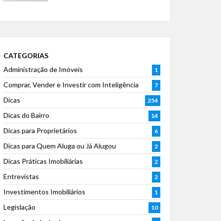
CATEGORIAS
Administração de Imóveis
1
Comprar, Vender e Investir com Inteligência
7
Dicas
254
Dicas do Bairro
14
Dicas para Proprietários
6
Dicas para Quem Aluga ou Já Alugou
2
Dicas Práticas Imobiliárias
2
Entrevistas
2
Investimentos Imobiliários
1
Legislação
10