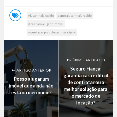
Alugar mais rápido
como alugar mais rápido
dicas para alugar o imóvel
o que fazer para alugar mais rápido
PRÓXIMO ARTIGO
Seguro Fiança:
ARTIGO ANTERIOR
garantia cara e difícil
Posso alugar um
de contratar ou a
imóvel que ainda não
melhor solução para
está no meu nome?
o mercado de
locação?