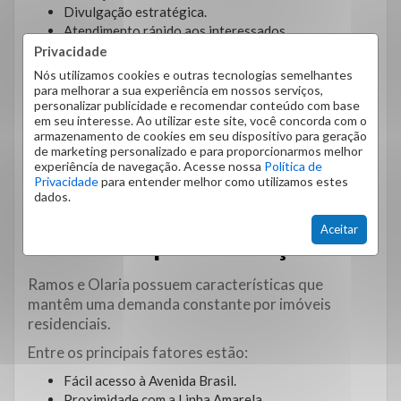
Divulgação estratégica.
Atendimento rápido aos interessados.
Gestão das visitas.
Privacidade
Negociação profissional.
Nós utilizamos cookies e outras tecnologias semelhantes
Seleção criteriosa dos locatários.
para melhorar a sua experiência em nossos serviços,
personalizar publicidade e recomendar conteúdo com base
Esse acompanhamento aumenta significativamente
em seu interesse. Ao utilizar este site, você concorda com o
as chances de locação em menos tempo.
armazenamento de cookies em seu dispositivo para geração
de marketing personalizado e para proporcionarmos melhor
Ramos e Olaria
experiência de navegação. Acesse nossa
Política de
Privacidade
para entender melhor como utilizamos estes
dados.
continuam sendo regiões
Aceitar
atrativas para locação
Ramos e Olaria possuem características que
mantêm uma demanda constante por imóveis
residenciais.
Entre os principais fatores estão:
Fácil acesso à Avenida Brasil.
Proximidade com a Linha Amarela.