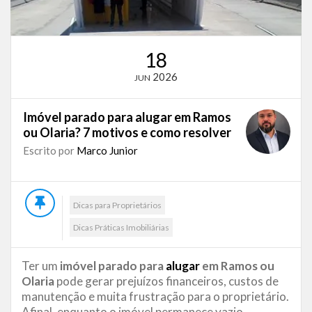
18
2026
JUN
Imóvel parado para alugar em Ramos
ou Olaria? 7 motivos e como resolver
Escrito por
Marco Junior
Dicas para Proprietários
Dicas Práticas Imobiliárias
Ter um
imóvel parado para
alugar
em Ramos ou
Olaria
pode gerar prejuízos financeiros, custos de
manutenção e muita frustração para o proprietário.
Afinal, enquanto o imóvel permanece vazio,