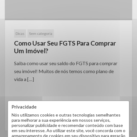
Dicas
Sem categoria
Como Usar Seu FGTS Para Comprar
Um Imóvel?
Saiba como usar seu saldo do FGTS para comprar
seu imóvel! Muitos de nós temos como plano de
vida a […]
Privacidade
Nós utilizamos cookies e outras tecnologias semelhantes
LEIA MAIS
para melhorar a sua experiência em nossos serviços,
personalizar publicidade e recomendar conteúdo com base
em seu interesse. Ao utilizar este site, você concorda com o
armazenamento de cookies em seu dispositivo para geração