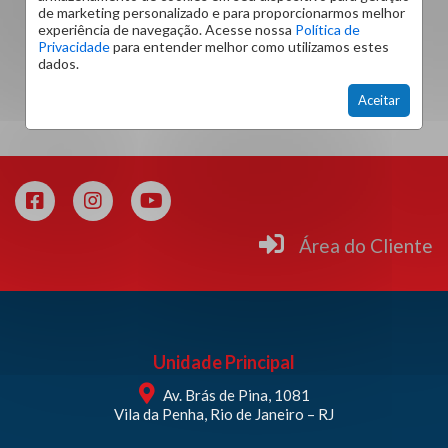
de marketing personalizado e para proporcionarmos melhor
experiência de navegação. Acesse nossa
Política de
Privacidade
para entender melhor como utilizamos estes
1
2
3
4
dados.
Aceitar
Área do Cliente
Unidade Principal
Av. Brás de Pina, 1081
Vila da Penha, Rio de Janeiro – RJ