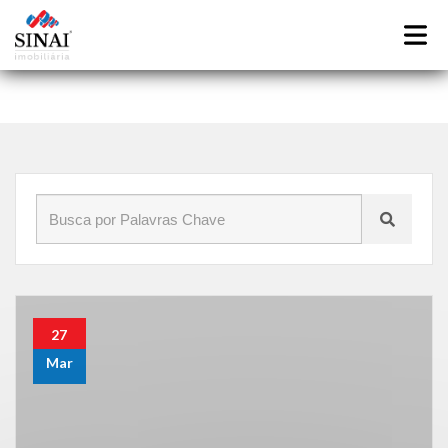
Início
»
Blog
»
imobiliária zona norte rj
»
Página 4
27
Mar