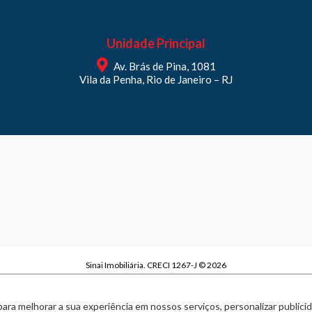
Unidade Principal
Av. Brás de Pina, 1081
Vila da Penha, Rio de Janeiro – RJ
Sinai Imobiliária. CRECI 1267-J © 2026
Sinai Imobiliária | CNPJ 29.970.738/0001-63
Política de privacidade
|
Termos de uso
para melhorar a sua experiência em nossos serviços, personalizar publi
Feito com
pelo time da
RocketImob | Site para Imobiliária