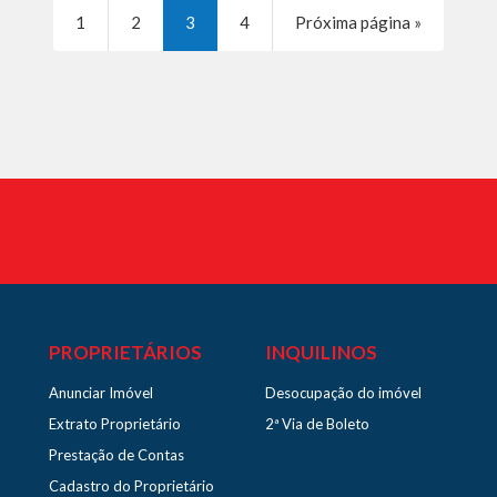
1
2
3
4
Próxima página »
PROPRIETÁRIOS
INQUILINOS
Anunciar Imóvel
Desocupação do imóvel
Extrato Proprietário
2ª Via de Boleto
Prestação de Contas
Cadastro do Proprietário