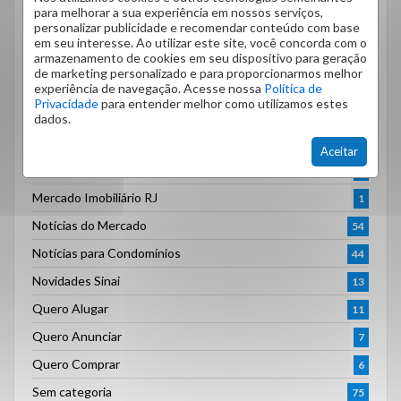
Dicas para Quem Aluga ou Já Alugou
2
para melhorar a sua experiência em nossos serviços,
personalizar publicidade e recomendar conteúdo com base
Dicas Práticas Imobiliárias
2
em seu interesse. Ao utilizar este site, você concorda com o
armazenamento de cookies em seu dispositivo para geração
Entrevistas
2
de marketing personalizado e para proporcionarmos melhor
Investimentos Imobiliários
experiência de navegação. Acesse nossa
Política de
1
Privacidade
para entender melhor como utilizamos estes
Legislação
10
dados.
Locação de Imóveis
2
Aceitar
Mercado Imobiliário na Prática
3
Mercado Imobiliário RJ
1
Notícias do Mercado
54
Notícias para Condomínios
44
Novidades Sinai
13
Quero Alugar
11
Quero Anunciar
7
Quero Comprar
6
Sem categoria
75