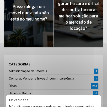
garantia cara e difícil
Posso alugar um
de contratar ou a
imóvel que ainda não
melhor solução para
está no meu nome?
o mercado de
locação?
CATEGORIAS
Administração de Imóveis
1
Comprar, Vender e Investir com Inteligência
7
Dicas
254
Dicas do Bairro
14
Privacidade
Dicas para Proprietários
6
Nós utilizamos cookies e outras tecnologias semelhantes