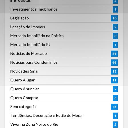
Entrevistas
2
Investimentos Imobiliários
1
Legislação
10
Locação de Imóveis
2
Mercado Imobiliário na Prática
3
Mercado Imobiliário RJ
1
Notícias do Mercado
54
Notícias para Condomínios
44
Novidades Sinai
13
Quero Alugar
11
Quero Anunciar
7
Quero Comprar
6
Sem categoria
75
Tendências, Decoração e Estilo de Morar
1
Viver na Zona Norte do Rio
2