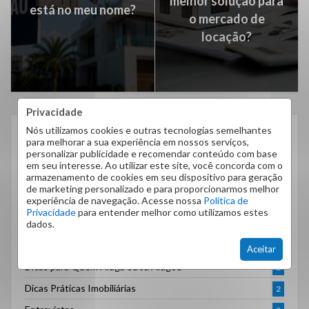
melhor solução para
está no meu nome?
o mercado de
locação?
Privacidade
Nós utilizamos cookies e outras tecnologias semelhantes
CATEGORIAS
para melhorar a sua experiência em nossos serviços,
personalizar publicidade e recomendar conteúdo com base
Administração de Imóveis
1
em seu interesse. Ao utilizar este site, você concorda com o
armazenamento de cookies em seu dispositivo para geração
Comprar, Vender e Investir com Inteligência
7
de marketing personalizado e para proporcionarmos melhor
experiência de navegação. Acesse nossa
Política de
Dicas
254
Privacidade
para entender melhor como utilizamos estes
Dicas do Bairro
dados.
14
Dicas para Proprietários
6
Aceitar
Dicas para Quem Aluga ou Já Alugou
2
Dicas Práticas Imobiliárias
2