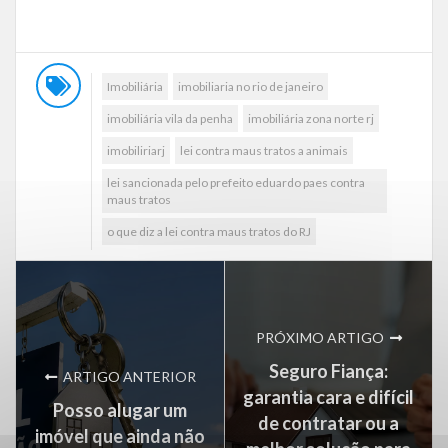
Imobiliária
imobiliaria no rio de janeiro
imobiliária vila da penha
imobiliária zona norte rj
imobiliriarj
lei contra maus tratos a animais
lei sancionada pelo prefeito eduardo paes contra
maus tratos
o que diz a lei contra maus tratos do RJ
PRÓXIMO ARTIGO
Seguro Fiança:
ARTIGO ANTERIOR
garantia cara e difícil
Posso alugar um
de contratar ou a
imóvel que ainda não