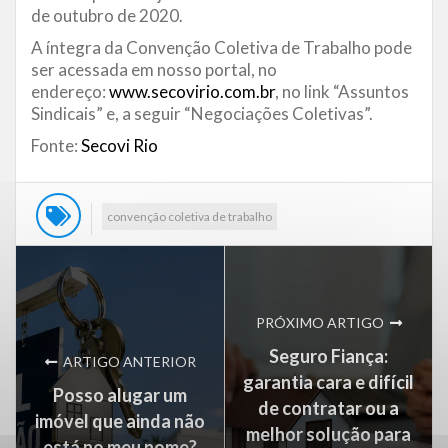
de outubro de 2020.
A íntegra da Convenção Coletiva de Trabalho pode
ser acessada em nosso portal, no
endereço:
www.secovirio.com.br
, no link “Assuntos
Sindicais” e, a seguir “Negociações Coletivas”.
Fonte:
Secovi Rio
convenção coletiva de trabalho
PRÓXIMO ARTIGO
Seguro Fiança:
ARTIGO ANTERIOR
garantia cara e difícil
Posso alugar um
de contratar ou a
imóvel que ainda não
melhor solução para
está no meu nome?