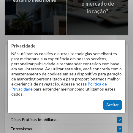
o mercado de
locação?
Privacidade
Nós utilizamos cookies e outras tecnologias semelhantes
CATEGORIAS
para melhorar a sua experiência em nossos serviços,
personalizar publicidade e recomendar conteúdo com base
Administração de Imóveis
1
em seu interesse. Ao utilizar este site, você concorda com o
Comprar, Vender e Investir com Inteligência
armazenamento de cookies em seu dispositivo para geração
7
de marketing personalizado e para proporcionarmos melhor
Dicas
254
experiência de navegação. Acesse nossa
Política de
Privacidade
para entender melhor como utilizamos estes
Dicas do Bairro
14
dados.
Dicas para Proprietários
6
Aceitar
Dicas para Quem Aluga ou Já Alugou
2
Dicas Práticas Imobiliárias
2
Entrevistas
2