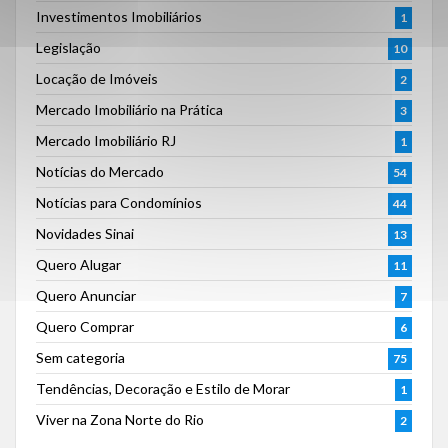
Investimentos Imobiliários
1
Legislação
10
Locação de Imóveis
2
Mercado Imobiliário na Prática
3
Mercado Imobiliário RJ
1
Notícias do Mercado
54
Notícias para Condomínios
44
Novidades Sinai
13
Quero Alugar
11
Quero Anunciar
7
Quero Comprar
6
Sem categoria
75
Tendências, Decoração e Estilo de Morar
1
Viver na Zona Norte do Rio
2