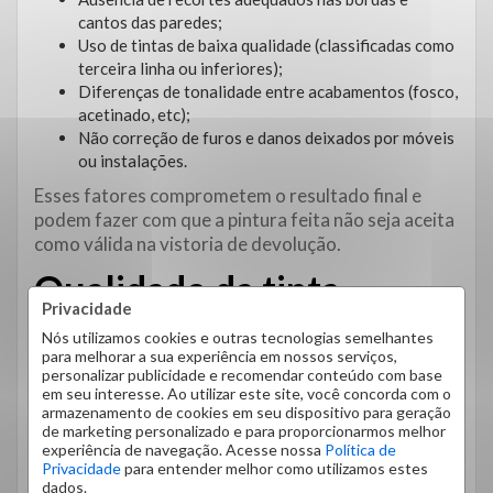
cantos das paredes;
Uso de tintas de baixa qualidade (classificadas como
terceira linha ou inferiores);
Diferenças de tonalidade entre acabamentos (fosco,
acetinado, etc);
Não correção de furos e danos deixados por móveis
ou instalações.
Esses fatores comprometem o resultado final e
podem fazer com que a pintura feita não seja aceita
como válida na vistoria de devolução.
Qualidade da tinta
Privacidade
importa
Nós utilizamos cookies e outras tecnologias semelhantes
para melhorar a sua experiência em nossos serviços,
personalizar publicidade e recomendar conteúdo com base
As tintas são classificadas por qualidade. As de
em seu interesse. Ao utilizar este site, você concorda com o
primeira linha oferecem maior cobertura,
armazenamento de cookies em seu dispositivo para geração
durabilidade e acabamento. Já as de segunda e
de marketing personalizado e para proporcionarmos melhor
experiência de navegação. Acesse nossa
Política de
terceira linha costumam exigir mais demãos, não
Privacidade
para entender melhor como utilizamos estes
cobrem manchas e, em alguns casos, acabam
dados.