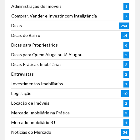
Administração de Imóveis
1
Comprar, Vender e Investir com Inteligência
7
Dicas
254
Dicas do Bairro
14
Dicas para Proprietários
6
Dicas para Quem Aluga ou Já Alugou
2
Dicas Práticas Imobiliárias
2
Entrevistas
2
Investimentos Imobiliários
1
Legislação
10
Locação de Imóveis
2
Mercado Imobiliário na Prática
3
Mercado Imobiliário RJ
1
Notícias do Mercado
54