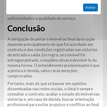
danificando as superfícies. Antes de pintar, é
fundamental identificar o tipo de tinta
Aceitar
anteriormente utilizada para manter a
uniformidade e a qualidade do serviço.
Conclusão
A obrigação de pintar o imóvel ao final da locação
depende principalmente do que foi acordado em
contrato e das condições registradas nas vistorias
de entrada e saída. Em regra, se o imóvel foi
entregue pintado, o inquilino deverá devolvê-lo da
mesma forma. O entendimento predominante é que
a pintura é devida, salvo raras exceções
comprovadas.
Portanto, mais do que se basear em opiniões
disseminadas nas redes sociais, o ideal é sempre
consultar o contrato, avaliar o estado do imóvel nas
vistorias e, em caso de dúvida, buscar orientação
profissional para evitar prejuízos e conflitos ao final