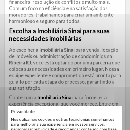
financeira, resolução de conflitos e muito mais.
Com um foco na eficiência e na satisfação dos
moradores, trabalhamos para criar um ambiente
harmonioso e seguro para todos.
Escolha a Imobiliária Sinai para suas
necessidades imobiliárias
Ao escolher a
Imobiliária Sinai
para venda, locação
de imóveis ou administração de condomínios na
Ribeira RJ
, você está optando por uma parceria que
coloca suas necessidades em primeiro lugar. Nossa
equipe experiente e comprometida está pronta para
guiá-lo por cada etapa do processo, garantindo a
sua satisfação.
Conte com a
Imobiliária Sinai
para fornecer a
experiência excepcional que você merece. Entre em
contato conosco para mais informações e comece a
Privacidade
sua jornada para encontrar o imóvel perfeito na
Nós utilizamos cookies e outras tecnologias semelhantes
Ribeira Rio de Janeiro.
para melhorar a sua experiência em nossos serviços,
personalizar publicidade e recomendar conteúdo com base