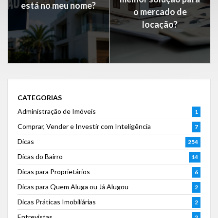
está no meu nome?
o mercado de
locação?
CATEGORIAS
Administração de Imóveis
1
Comprar, Vender e Investir com Inteligência
7
Dicas
254
Dicas do Bairro
14
Dicas para Proprietários
6
Dicas para Quem Aluga ou Já Alugou
2
Dicas Práticas Imobiliárias
2
Entrevistas
2