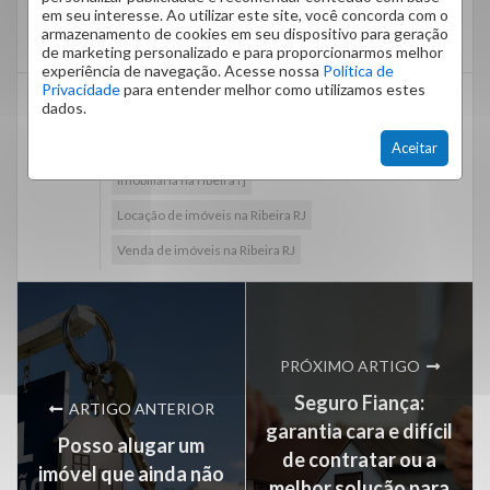
Clique
aqui
, acesse nosso site e encontre o imóvel
em seu interesse. Ao utilizar este site, você concorda com o
que tanto procura!
armazenamento de cookies em seu dispositivo para geração
de marketing personalizado e para proporcionarmos melhor
experiência de navegação. Acesse nossa
Política de
Privacidade
para entender melhor como utilizamos estes
dados.
Administração de condomínios na Ribeira RJ
Aluguel de imóveis na Ribeira RJ
Aceitar
imobiliaria na ribeira rj
Locação de imóveis na Ribeira RJ
Venda de imóveis na Ribeira RJ
PRÓXIMO ARTIGO
Seguro Fiança:
ARTIGO ANTERIOR
garantia cara e difícil
Posso alugar um
de contratar ou a
imóvel que ainda não
melhor solução para