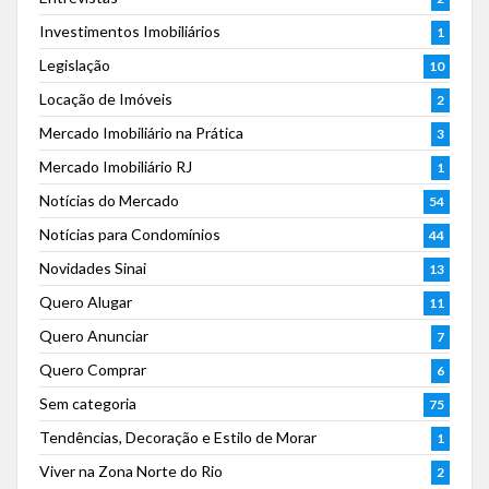
Investimentos Imobiliários
1
Legislação
10
Locação de Imóveis
2
Mercado Imobiliário na Prática
3
Mercado Imobiliário RJ
1
Notícias do Mercado
54
Notícias para Condomínios
44
Novidades Sinai
13
Quero Alugar
11
Quero Anunciar
7
Quero Comprar
6
Sem categoria
75
Tendências, Decoração e Estilo de Morar
1
Viver na Zona Norte do Rio
2