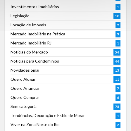
Investimentos Imobiliários
1
Legislação
10
Locação de Imóveis
2
Mercado Imobiliário na Prática
3
Mercado Imobiliário RJ
1
Notícias do Mercado
54
Notícias para Condomínios
44
Novidades Sinai
13
Quero Alugar
11
Quero Anunciar
7
Quero Comprar
6
Sem categoria
75
Tendências, Decoração e Estilo de Morar
1
Viver na Zona Norte do Rio
2