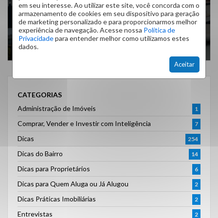
está no meu nome?
em seu interesse. Ao utilizar este site, você concorda com o
o mercado de
armazenamento de cookies em seu dispositivo para geração
locação?
de marketing personalizado e para proporcionarmos melhor
experiência de navegação. Acesse nossa
Política de
Privacidade
para entender melhor como utilizamos estes
dados.
Aceitar
CATEGORIAS
Administração de Imóveis
1
Comprar, Vender e Investir com Inteligência
7
Dicas
254
Dicas do Bairro
14
Dicas para Proprietários
6
Dicas para Quem Aluga ou Já Alugou
2
Dicas Práticas Imobiliárias
2
Entrevistas
2