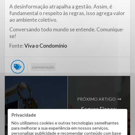
A desinformação atrapalha a gestão. Assim, é
fundamental o respeito às regras, isso agrega valor
ao ambiente coletivo.
Conversando todo mundo se entende. Comunique-
se!
Fonte:
Viva o Condomínio
comunicação
PRÓXIMO ARTIGO
Seguro Fiança:
ARTIGO ANTERIOR
Privacidade
garantia cara e difícil
Posso alugar um
Nós utilizamos cookies e outras tecnologias semelhantes
de contratar ou a
imóvel que ainda não
para melhorar a sua experiência em nossos serviços,
melhor solução para
personalizar publicidade e recomendar conteúdo com base