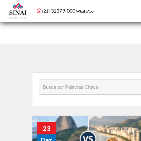
Found lat/long for imovel at Geocode locations cache. Lat: -1
98479-1934
(21)
WhatsApp setor de condomínios
Início
»
Blog
»
imóvel
23
Dez