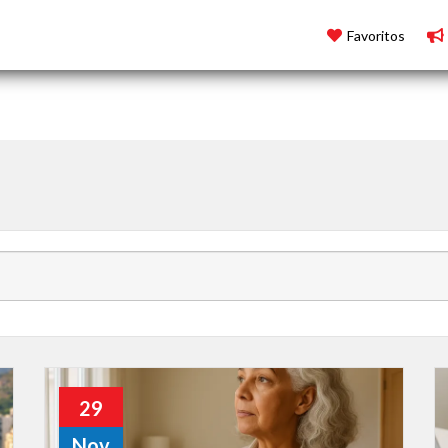
4.2350040000000000, Lng: -51.9252800000000000
Favoritos
29
Nov