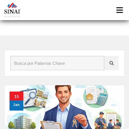
Início
»
Blog
»
imóveis
15
Jan