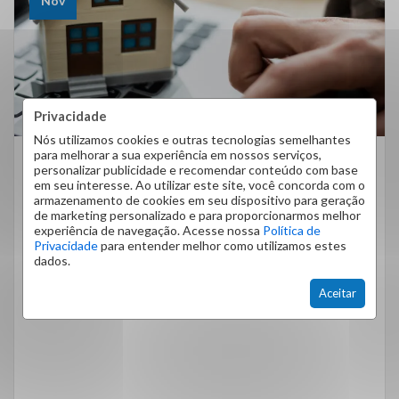
Nov
Privacidade
Nós utilizamos cookies e outras tecnologias semelhantes
para melhorar a sua experiência em nossos serviços,
personalizar publicidade e recomendar conteúdo com base
Dicas
em seu interesse. Ao utilizar este site, você concorda com o
Como Estão As Vendas De Imóveis
armazenamento de cookies em seu dispositivo para geração
de marketing personalizado e para proporcionarmos melhor
Em 2023?
experiência de navegação. Acesse nossa
Política de
Privacidade
para entender melhor como utilizamos estes
Como estão as vendas de imóveis no ano de 2023?
dados.
Perspectivas e oportunidades no mercado
Aceitar
imobiliário do Rio de Janeiro […]