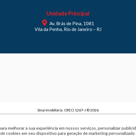
Unidade Principal
Av. Brás de Pina, 1081
Vila da Penha, Rio de Janeiro – RJ
Sinai Imobiliária. CRECI 1267-J © 2026
Sinai Imobiliária | CNPJ 29.970.738/0001-63
Política de privacidade
|
Termos de uso
para melhorar a sua experiência em nossos serviços, personalizar publi
Feito com
pelo time da
RocketImob | Site para Imobiliária
 de cookies em seu dispositivo para geração de marketing personalizado