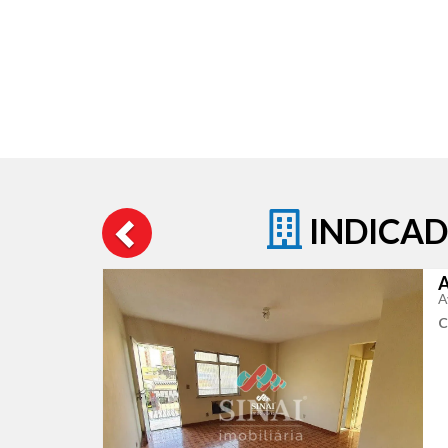
INDICAD
A
A
C