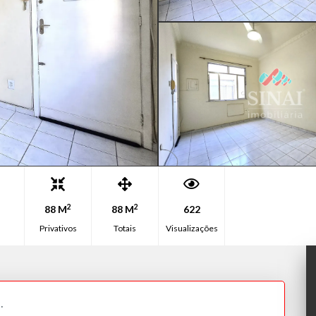
2
2
88 M
88 M
622
Privativos
Totais
Visualizações
.