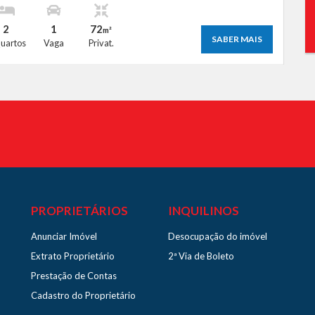
2
1
72
m²
SABER MAIS
uartos
Vaga
Privat.
PROPRIETÁRIOS
INQUILINOS
Anunciar Imóvel
Desocupação do imóvel
Extrato Proprietário
2ª Via de Boleto
Prestação de Contas
Cadastro do Proprietário