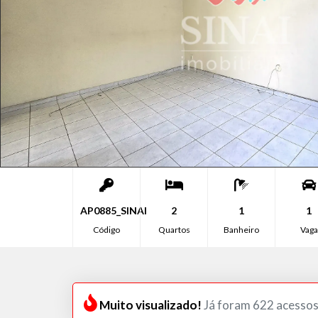
AP0885_SINAI
2
1
1
Código
Quartos
Banheiro
Vaga
Muito visualizado!
Já foram 622 acessos