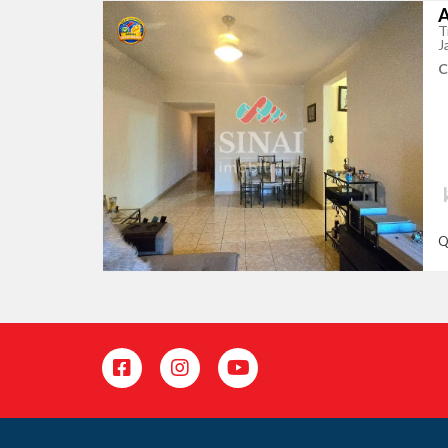
A
T
J
C
Q