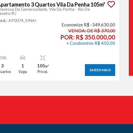
partamento 3 Quartos Vila Da Penha 105m²
ravessa Da Generosidade, Vila Da Penha - Rio De
aneiro
/RJ
ód.:
AP0074_SINAI
Economize R$ -349.630,00
VENDA: DE R$ 370,00
POR: R$ 350.000,00
+ Condomínio R$ 450,00
3
1
105
m²
SABER MAIS
uartos
Vaga
Privat.