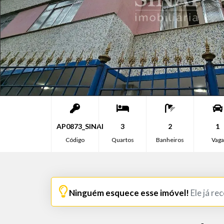
AP0873_SINAI
3
2
1
Código
Quartos
Banheiros
Vaga
Ninguém esquece esse imóvel!
Ele já re