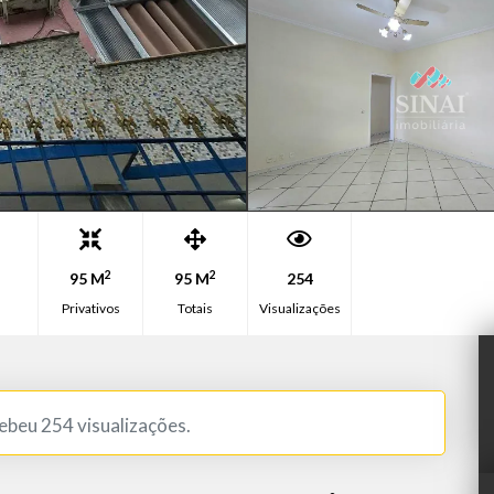
2
2
95 M
95 M
254
Privativos
Totais
Visualizações
cebeu 254 visualizações.