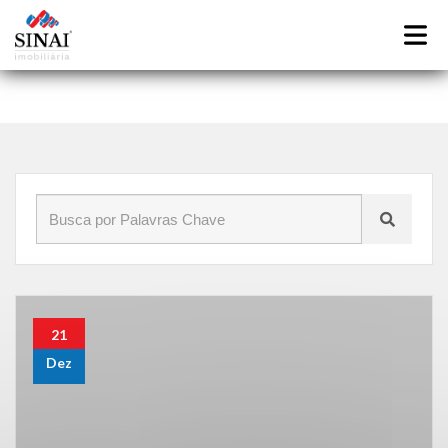
Início
»
Blog
»
vizinhança
21
Dez