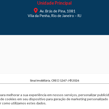
Unidade Principal
Av. Brás de Pina, 1081
Vila da Penha, Rio de Janeiro – RJ
Sinai Imobiliária. CRECI 1267-J © 2026
Sinai Imobiliária | CNPJ 29.970.738/0001-63
Política de privacidade
|
Termos de uso
para melhorar a sua experiência em nossos serviços, personalizar publi
Feito com
pelo time da
RocketImob | Site para Imobiliária
 de cookies em seu dispositivo para geração de marketing personalizado
 como utilizamos estes dados.