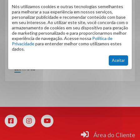
Nós utilizamos cookies e outras tecnologias semelhantes
para melhorar a sua experiência em nossos serviços,
A verdade é que o perigo pode estar em todos os
personalizar publicidade e recomendar conteúdo com base
lugares. E no condomínio não teria como ser
em seu interesse. Ao utilizar este site, você concorda com o
armazenamento de cookies em seu dispositivo para geração
diferente, […]
de marketing personalizado e para proporcionarmos melhor
experiência de navegação. Acesse nossa
Política de
Privacidade
para entender melhor como utilizamos estes
dados.
Aceitar
LEIA MAIS
Área do Cliente