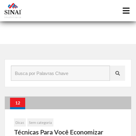
Início
»
Blog
»
saiba como combater perigos ocultos em
conodminio
12
Abr
Dicas
Sem categoria
Técnicas Para Você Economizar