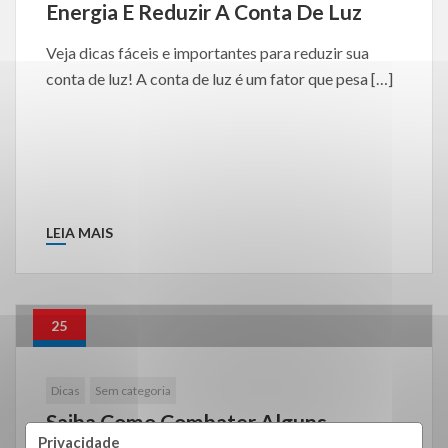
Energia E Reduzir A Conta De Luz
Veja dicas fáceis e importantes para reduzir sua
conta de luz! A conta de luz é um fator que pesa […]
LEIA MAIS
25
Mar
Dicas
Sem categoria
Saiba Como Combater Alguns
Privacidade
Perigos Ocultos Em Seu Condomínio