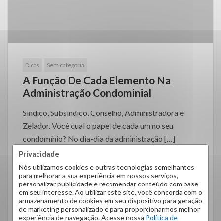
Dicas
Sem categoria
A Função De Cada Elemento Na
Administração Condominial
Síndico, Subsíndico, Conselho, Administradora e
Zelador. Você qual o papel de cada um no seu
condomínio? No dia-dia da administração […]
Privacidade
Nós utilizamos cookies e outras tecnologias semelhantes
para melhorar a sua experiência em nossos serviços,
personalizar publicidade e recomendar conteúdo com base
em seu interesse. Ao utilizar este site, você concorda com o
armazenamento de cookies em seu dispositivo para geração
LEIA MAIS
de marketing personalizado e para proporcionarmos melhor
experiência de navegação. Acesse nossa
Política de