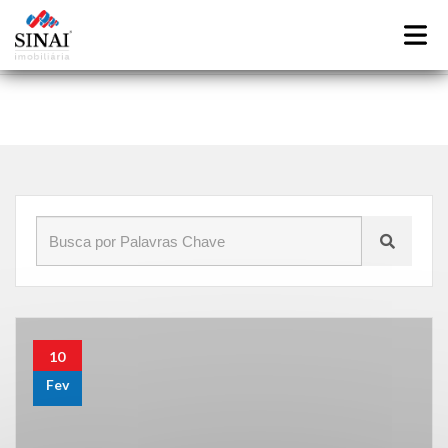
Início
»
Blog
»
qual a função de cada elemento na administração
condominial
10
Fev