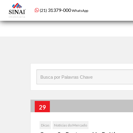
Início
»
Blog
»
proteção
31379-000
(21)
WhatsApp
29
Jul
Dicas
Notícias do Mercado