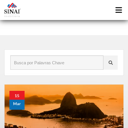
Início
»
Blog
»
Melhores bairros para morar no Rio de Janeiro
15
Mar