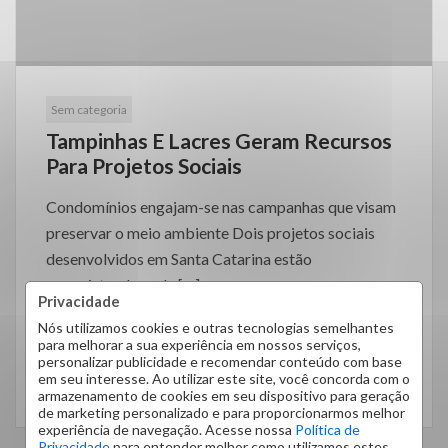
Sem categoria
Tampinhas E Lacres Geram Recursos
Para Projetos Sociais
Condomínios engajam-se nas campanhas que visam
preservar o meio ambiente Dois projetos sociais
desenvolvidos em Santa Catarina estão
conquistando cada […]
Privacidade
Nós utilizamos cookies e outras tecnologias semelhantes
para melhorar a sua experiência em nossos serviços,
personalizar publicidade e recomendar conteúdo com base
em seu interesse. Ao utilizar este site, você concorda com o
LEIA MAIS
armazenamento de cookies em seu dispositivo para geração
de marketing personalizado e para proporcionarmos melhor
experiência de navegação. Acesse nossa
Política de
Privacidade
para entender melhor como utilizamos estes