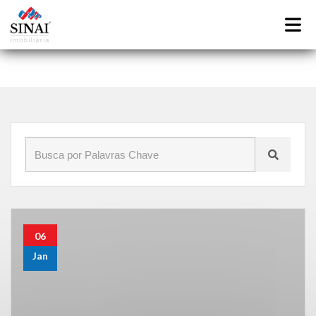
Início
»
Blog
»
lacres
06
Jan