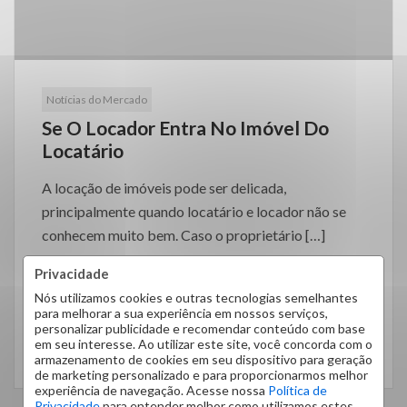
Notícias do Mercado
Se O Locador Entra No Imóvel Do
Locatário
A locação de imóveis pode ser delicada,
principalmente quando locatário e locador não se
conhecem muito bem. Caso o proprietário […]
Privacidade
Nós utilizamos cookies e outras tecnologias semelhantes
para melhorar a sua experiência em nossos serviços,
personalizar publicidade e recomendar conteúdo com base
em seu interesse. Ao utilizar este site, você concorda com o
LEIA MAIS
armazenamento de cookies em seu dispositivo para geração
de marketing personalizado e para proporcionarmos melhor
experiência de navegação. Acesse nossa
Política de
Privacidade
para entender melhor como utilizamos estes