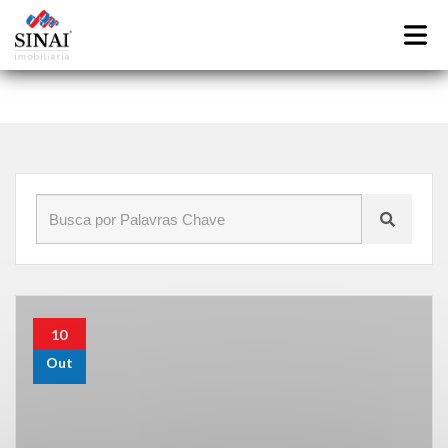
Início
»
Blog
»
inquilinos
10
Out