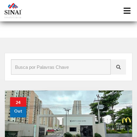
Início
»
Blog
»
imóveis Vista Alegre
24
Out