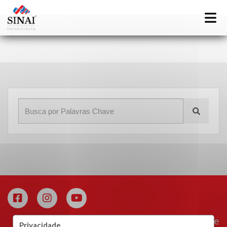
Início
»
Blog
»
imobiliária premiada
Área do Cliente
Privacidade