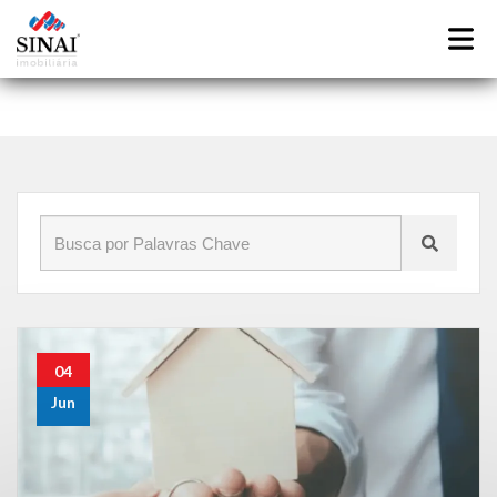
Início
»
Blog
»
imobiliaria no pechincha rj
04
Jun