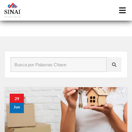
Início
»
Blog
»
imobiliaria em vigario geral
29
Jun