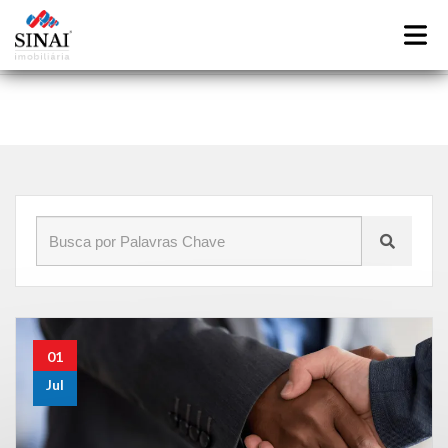
Início
»
Blog
»
Estratégias eficazes para atrair e manter
inquilinos no seu imóvel
01
Jul