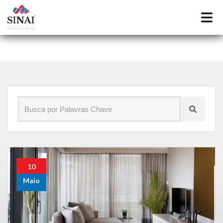
Início
»
Blog
»
é vantagem investir em imoveis
10
Maio